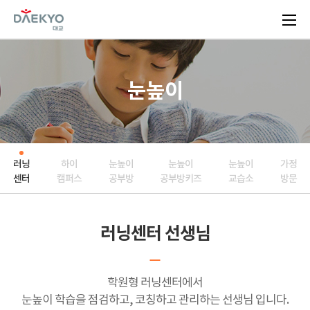
D
A
E
K
Y
눈높이
O
대
교
러닝
하이
눈높이
눈높이
눈높이
가정
센터
캠퍼스
공부방
공부방키즈
교습소
방문
러닝센터 선생님
학원형 러닝센터에서
눈높이 학습을 점검하고, 코칭하고 관리하는 선생님 입니다.